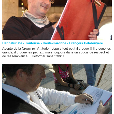
Caricaturiste - Toulouse - Haute-Garonne - François Delabruyere
Adepte de la Croq'n roll Attitude , depuis tout petit il croque !! Il croque les
grands, il croque les petits... mais toujours dans un soucis de respect et
de ressemblance… Déformer sans trahir !...