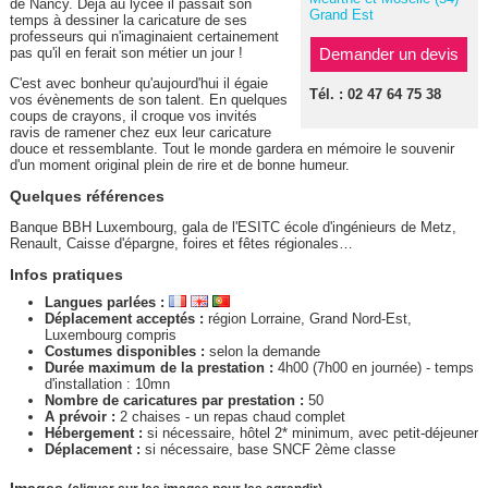
de Nancy. Déjà au lycée il passait son
Grand Est
temps à dessiner la caricature de ses
professeurs qui n'imaginaient certainement
pas qu'il en ferait son métier un jour !
Demander un devis
C'est avec bonheur qu'aujourd'hui il égaie
Tél. : 02 47 64 75 38
vos évènements de son talent. En quelques
coups de crayons, il croque vos invités
ravis de ramener chez eux leur caricature
douce et ressemblante. Tout le monde gardera en mémoire le souvenir
d'un moment original plein de rire et de bonne humeur.
Quelques références
Banque BBH Luxembourg, gala de l'ESITC école d'ingénieurs de Metz,
Renault, Caisse d'épargne, foires et fêtes régionales…
Infos pratiques
Langues parlées :
Déplacement acceptés :
région Lorraine, Grand Nord-Est,
Luxembourg compris
Costumes disponibles :
selon la demande
Durée maximum de la prestation :
4h00 (7h00 en journée) - temps
d'installation : 10mn
Nombre de caricatures par prestation :
50
A prévoir :
2 chaises - un repas chaud complet
Hébergement :
si nécessaire, hôtel 2* minimum, avec petit-déjeuner
Déplacement :
si nécessaire, base SNCF 2ème classe
Images