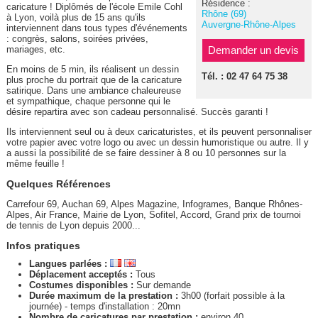
Résidence :
caricature ! Diplômés de l'école Emile Cohl
Rhône (69)
à Lyon, voilà plus de 15 ans qu'ils
Auvergne-Rhône-Alpes
interviennent dans tous types d'événements
: congrès, salons, soirées privées,
mariages, etc.
Demander un devis
En moins de 5 min, ils réalisent un dessin
Tél. : 02 47 64 75 38
plus proche du portrait que de la caricature
satirique. Dans une ambiance chaleureuse
et sympathique, chaque personne qui le
désire repartira avec son cadeau personnalisé. Succès garanti !
Ils interviennent seul ou à deux caricaturistes, et ils peuvent personnaliser
votre papier avec votre logo ou avec un dessin humoristique ou autre. Il y
a aussi la possibilité de se faire dessiner à 8 ou 10 personnes sur la
même feuille !
Quelques Références
Carrefour 69, Auchan 69, Alpes Magazine, Infogrames, Banque Rhônes-
Alpes, Air France, Mairie de Lyon, Sofitel, Accord, Grand prix de tournoi
de tennis de Lyon depuis 2000...
Infos pratiques
Langues parlées :
Déplacement acceptés :
Tous
Costumes disponibles :
Sur demande
Durée maximum de la prestation :
3h00 (forfait possible à la
journée) - temps d'installation : 20mn
Nombre de caricatures par prestation :
environ 40