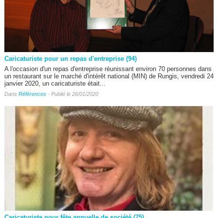
Caricaturiste pour un repas d'entreprise (94)
A l'occasion d'un repas d'entreprise réunissant environ 70 personnes dans
un restaurant sur le marché d'intérêt national (MIN) de Rungis, vendredi 24
janvier 2020, un caricaturiste était...
Dans
Références
- Publié le 26/01/2020
Caricaturiste pour fête annuelle de société (75)