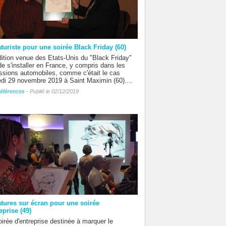
turiste pour une soirée Black Friday (60)
dition venue des Etats-Unis du "Black Friday"
de s'installer en France, y compris dans les
sions automobiles, comme c'était le cas
di 29 novembre 2019 à Saint Maximin (60)....
éférences
- Publié le 02/12/2019
atures sur écran pour une soirée
eprise (49)
irée d'entreprise destinée à marquer le