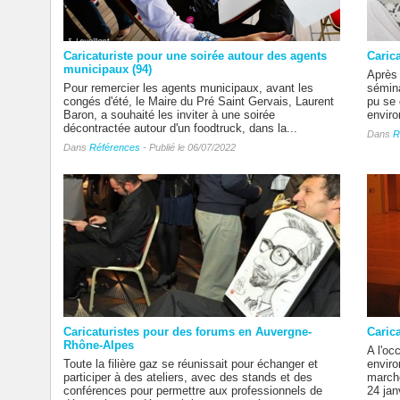
Caricaturiste pour une soirée autour des agents
Carica
municipaux (94)
Après 
Pour remercier les agents municipaux, avant les
sémina
congés d'été, le Maire du Pré Saint Gervais, Laurent
pu se 
Baron, a souhaité les inviter à une soirée
enviro
décontractée autour d'un foodtruck, dans la...
Dans
R
Dans
Références
- Publié le 06/07/2022
Caricaturistes pour des forums en Auvergne-
Carica
Rhône-Alpes
A l'oc
Toute la filière gaz se réunissait pour échanger et
enviro
participer à des ateliers, avec des stands et des
marché
conférences pour permettre aux professionnels de
24 jan