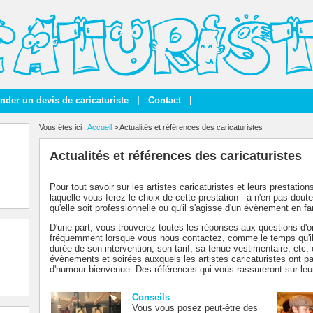
|
|
der un devis de caricaturiste
Contact
Vous êtes ici :
Accueil
> Actualités et références des caricaturistes
Actualités et références des caricaturistes
Pour tout savoir sur les artistes caricaturistes et leurs prestatio
laquelle vous ferez le choix de cette prestation - à n'en pas dout
qu'elle soit professionnelle ou qu'il s'agisse d'un évènement en fa
D'une part, vous trouverez toutes les réponses aux questions d'or
fréquemment lorsque vous nous contactez, comme le temps qu'il fau
durée de son intervention, son tarif, sa tenue vestimentaire, etc, 
évènements et soirées auxquels les artistes caricaturistes ont pa
d'humour bienvenue. Des références qui vous rassureront sur leur 
Conseils
Vous vous posez peut-être des