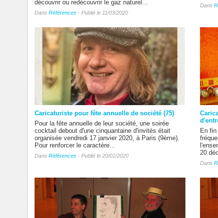
découvrir ou redécouvrir le gaz naturel...
Dans
R
Dans
Références
- Publié le 11/03/2020
Caricaturiste pour fête annuelle de société (75)
Caric
d'entr
Pour la fête annuelle de leur société, une soirée
cocktail debout d'une cinquantaine d'invités était
En fin
organisée vendredi 17 janvier 2020, à Paris (9ème).
fréqu
Pour renforcer le caractère...
l'ense
20 déc
Dans
Références
- Publié le 20/01/2020
Dans
R