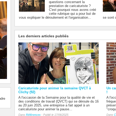
questions concernant la
prestation de caricaturiste ?
C'est pourquoi nous avons créé
cette rubrique qui a pour but de
vous expliquer le déroulement et l'organisation...
se sont d
Les derniers articles publiés
Caricaturiste pour animer la semaine QVCT à
Un ca
Clichy (92)
!
A l'occasion de la Semaine pour la qualité de vie et
A l'oc
ndre
des conditions de travail (QVCT) qui se déroule du 16
fréque
au 20 juin 2025, une entreprise a fait appel à un
présen
caricaturiste pour animer la pause...
"croqu
Dans
Références
- Publié le 17/06/2025
Dans
C