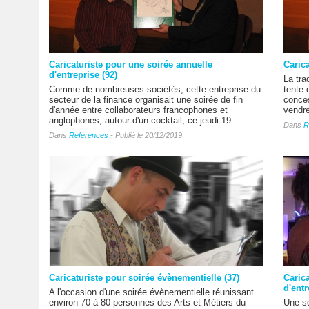
Caricaturiste pour une soirée annuelle
Carica
d'entreprise (92)
La tra
Comme de nombreuses sociétés, cette entreprise du
tente 
secteur de la finance organisait une soirée de fin
conces
d'année entre collaborateurs francophones et
vendre
anglophones, autour d'un cocktail, ce jeudi 19...
Dans
R
Dans
Références
- Publié le 20/12/2019
Caricaturiste pour soirée évènementielle (37)
Caric
d'entr
A l'occasion d'une soirée évènementielle réunissant
environ 70 à 80 personnes des Arts et Métiers du
Une so