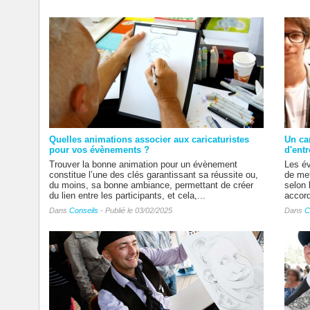
Quelles animations associer aux caricaturistes
Un ca
pour vos évènements ?
d'entr
Trouver la bonne animation pour un évènement
Les év
constitue l’une des clés garantissant sa réussite ou,
de met
du moins, sa bonne ambiance, permettant de créer
selon 
du lien entre les participants, et cela,...
accord
Dans
Conseils
- Publié le 03/02/2025
Dans
C