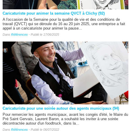
Caricaturiste pour animer la semaine QVCT à Clichy (92)
A l'occasion de la Semaine pour la qualité de vie et des conditions de
travail (QVCT) qui se déroule du 16 au 20 juin 2025, une entreprise a fait
appel à un caricaturiste pour animer la pause...
Dans
Références
- Publié le 17/06/2025
Caricaturiste pour une soirée autour des agents municipaux (94)
Pour remercier les agents municipaux, avant les congés d'été, le Maire du
Pré Saint Gervais, Laurent Baron, a souhaité les inviter à une soirée
décontractée autour d'un foodtruck, dans la...
Dans
Références
- Publié le 06/07/2022