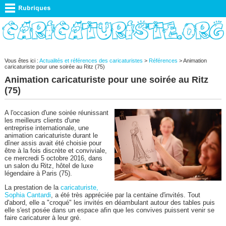
Vous êtes ici :
Actualités et références des caricaturistes
>
Références
> Animation
caricaturiste pour une soirée au Ritz (75)
Animation caricaturiste pour une soirée au Ritz
(75)
A l'occasion d'une soirée réunissant
les meilleurs clients d'une
entreprise internationale, une
animation caricaturiste durant le
dîner assis avait été choisie pour
être à la fois discrète et conviviale,
ce mercredi 5 octobre 2016, dans
un salon du Ritz, hôtel de luxe
légendaire à Paris (75).
La prestation de la
caricaturiste,
Sophia Cantardi
, a été très appréciée par la centaine d'invités. Tout
d'abord, elle a "croqué" les invités en déambulant autour des tables puis
elle s'est posée dans un espace afin que les convives puissent venir se
faire caricaturer à leur gré.