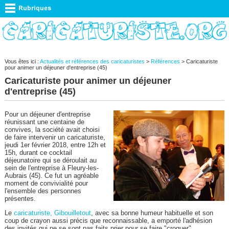
Vous êtes ici :
Actualités et références des caricaturistes
>
Références
> Caricaturiste
pour animer un déjeuner d'entreprise (45)
Caricaturiste pour animer un déjeuner
d'entreprise (45)
Pour un déjeuner d'entreprise
réunissant une centaine de
convives, la société avait choisi
de faire intervenir un caricaturiste,
jeudi 1er février 2018, entre 12h et
15h, durant ce cocktail
déjeunatoire qui se déroulait au
sein de l'entreprise à Fleury-les-
Aubrais (45). Ce fut un agréable
moment de convivialité pour
l'ensemble des personnes
présentes.
Le
caricaturiste, Gibouilletout
, avec sa bonne humeur habituelle et son
coup de crayon aussi précis que reconnaissable, a emporté l'adhésion
des invités qui ne se sont pas faits prier pour se faire "croquer".