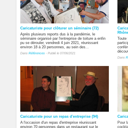
Caricaturiste pour clôturer un séminaire (72)
Caric
Rhône
Après plusieurs reports dus à la pandémie, le
séminaire organisé par l'entreprise de toiture a enfin
Toute 
pu se dérouler, vendredi 4 juin 2021, réunissant
partic
environ 18 à 20 personnes, au sein des...
confér
découv
Dans
Références
- Publié le 07/06/2021
Dans
R
Caricaturiste pour un repas d'entreprise (94)
Carica
A l'occasion d'un repas d'entreprise réunissant
Pour l
environ 70 personnes dans un restaurant sur le
cockta