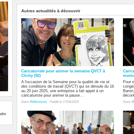
Autres actualités à découvrir
Caricaturiste pour animer la semaine QVCT à
Caric
Clichy (92)
munic
A l'occasion de la Semaine pour la qualité de vie et
Pour r
des conditions de travail (QVCT) qui se déroule du 16
congés
au 20 juin 2025, une entreprise a fait appel à un
Baron,
caricaturiste pour animer la pause...
décont
Dans
Références
- Publié le 17/06/2025
Dans
R
ndre