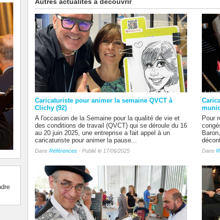
Autres actualités à découvrir
Caricaturiste pour animer la semaine QVCT à
Caric
Clichy (92)
munic
A l'occasion de la Semaine pour la qualité de vie et
Pour r
des conditions de travail (QVCT) qui se déroule du 16
congés
au 20 juin 2025, une entreprise a fait appel à un
Baron,
caricaturiste pour animer la pause...
décont
Dans
Références
- Publié le 17/06/2025
Dans
R
ndre