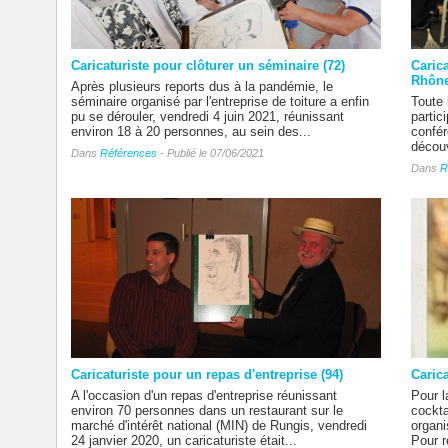
Caricaturiste pour clôturer un séminaire (72)
Caric
Rhône
Après plusieurs reports dus à la pandémie, le
séminaire organisé par l'entreprise de toiture a enfin
Toute 
pu se dérouler, vendredi 4 juin 2021, réunissant
partic
environ 18 à 20 personnes, au sein des...
confér
découv
Dans
Références
- Publié le 07/06/2021
Dans
R
Caricaturiste pour un repas d'entreprise (94)
Carica
A l'occasion d'un repas d'entreprise réunissant
Pour l
environ 70 personnes dans un restaurant sur le
cockta
marché d'intérêt national (MIN) de Rungis, vendredi
organi
24 janvier 2020, un caricaturiste était...
Pour r