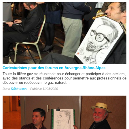
Caricaturistes pour des forums en Auvergne-Rhône-Alpes
Toute la filière gaz se réunissait pour échanger et participer à des ateliers,
avec des stands et des conférences pour permettre aux professionnels de
découvrir ou redécouvrir le gaz naturel...
Dans
Références
- Publié le 11/03/2020