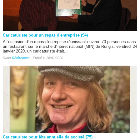
Caricaturiste pour un repas d'entreprise (94)
A l'occasion d'un repas d'entreprise réunissant environ 70 personnes dans
un restaurant sur le marché d'intérêt national (MIN) de Rungis, vendredi 24
janvier 2020, un caricaturiste était...
Dans
Références
- Publié le 26/01/2020
Caricaturiste pour fête annuelle de société (75)