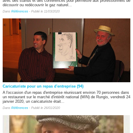
avec des stands et des conférences pour permettre aux professionnels de
découvrir ou redécouvrir le gaz naturel...
Dans
Références
- Publié le 11/03/2020
Caricaturiste pour un repas d'entreprise (94)
A l'occasion d'un repas d'entreprise réunissant environ 70 personnes dans
un restaurant sur le marché d'intérêt national (MIN) de Rungis, vendredi 24
janvier 2020, un caricaturiste était...
Dans
Références
- Publié le 26/01/2020